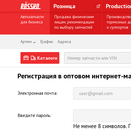
Розница
Producti
Автозапчасти
Продажа физическим
Производств
для бизнеса
лицам, рекомендации
тормозных д
по выбору запчастей
и суппортов
Артем
График
Адреса
Каталоги
Регистрация в оптовом интернет-ма
Электронная почта:
Введите пароль:
Не менее 8 символов. 