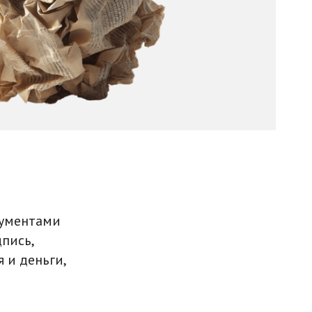
кументами
дпись,
 и деньги,