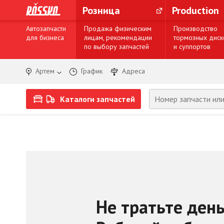
Розница
Production
Автозапчасти
Продажа физическим
Производство
для бизнеса
лицам, рекомендации
тормозных диск
по выбору запчастей
и суппортов
Артем
График
Адреса
Каталоги запчастей
Не тратьте день